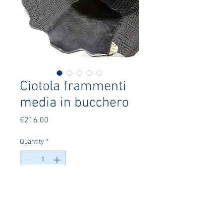
Ciotola frammenti
media in bucchero
Price
€216.00
Quantity
*
Add to Cart
Ciotola frammenti in bucchero e