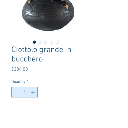
Ciottolo grande in
bucchero
Price
€284.00
Quantity
*
Add to Cart
Ciottolo in bucchero e foglia oro